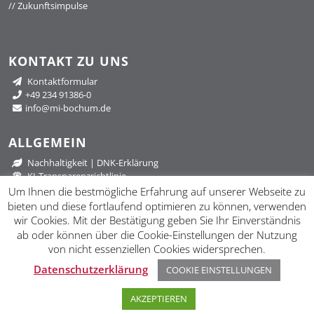
//
Zukunftsimpulse
KONTAKT ZU UNS
Kontaktformular
+49 234 91386-0
info@mi-bochum.de
ALLGEMEIN
Nachhaltigkeit
|
DNK-Erklärung
KI-Transparenzrichtlinie
Datenschutzerklärung
Um Ihnen die bestmögliche Erfahrung auf unserer Webseite zu
Impressum
bieten und diese fortlaufend optimieren zu können, verwenden
wir Cookies. Mit der Bestätigung geben Sie Ihr Einverständnis
ab oder können über die Cookie-Einstellungen der Nutzung
von nicht essenziellen Cookies widersprechen.
Datenschutzerklärung
COOKIE EINSTELLUNGEN
Aus dem
en des Ruhrgebiets. |
klimaneutral gehostet
© 2018
//
mib Management Institut Bochum GmbH. All Rights
Reserved.
AKZEPTIEREN