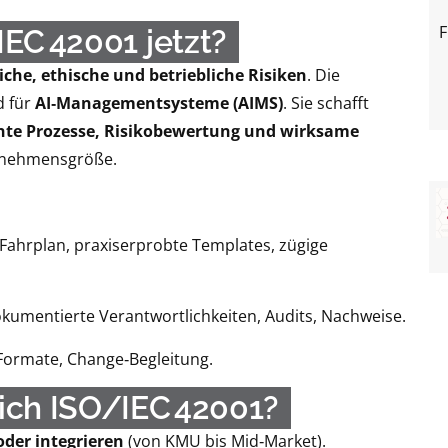
F
EC 42001 jetzt?
iche, ethische und betriebliche Risiken
. Die
d für
AI‑Managementsysteme (AIMS)
. Sie schafft
ente Prozesse, Risikobewertung und wirksame
rnehmensgröße.
 Fahrplan, praxiserprobte Templates, zügige
kumentierte Verantwortlichkeiten, Audits, Nachweise.
ormate, Change‑Begleitung.
sich ISO/IEC 42001?
oder integrieren
(von KMU bis Mid‑Market).