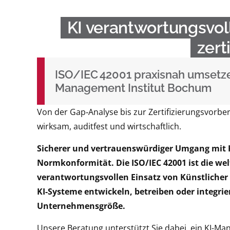
KI verantwortungsvol
zert
ISO/IEC 42001 praxisnah umsetz
Management Institut Bochum
Von der Gap‑Analyse bis zur Zertifizierungsvorb
wirksam, auditfest und wirtschaftlich.
Sicherer und vertrauenswürdiger Umgang mit KI
Normkonformität. Die ISO/IEC 42001 ist die 
verantwortungsvollen Einsatz von Künstlicher In
KI-Systeme entwickeln, betreiben oder integri
Unternehmensgröße.
Unsere Beratung unterstützt Sie dabei, ein KI-M