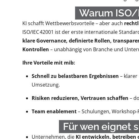
Warum ISO/I
KI schafft Wettbewerbsvorteile – aber auch
rechtl
ISO/IEC 42001 ist der erste internationale Standar
klare Governance, definierte Rollen, transpar
Kontrollen
– unabhängig von Branche und Unte
Ihre Vorteile mit mib:
Schnell zu belastbaren Ergebnissen
– klarer
Umsetzung.
Risiken reduzieren, Vertrauen schaffen
– do
Team enablement
– Schulungen, Workshop‑F
Für wen eignet 
Unternehmen, die
KI entwickeln, betreiben 