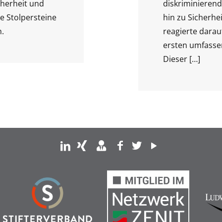
herheit und
diskriminieren
he Stolpersteine
hin zu Sicherhe
.
reagierte darau
ersten umfasse
Dieser
[…]