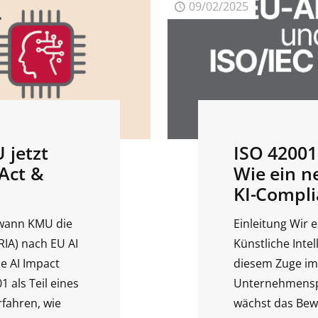
09/02/2025
 jetzt
ISO 42001
Act &
Wie ein n
KI-Compli
, wann KMU die
Einleitung Wir e
IA) nach EU AI
Künstliche Intel
e AI Impact
diesem Zuge im
 als Teil eines
Unternehmenspr
fahren, wie
wächst das Bewu