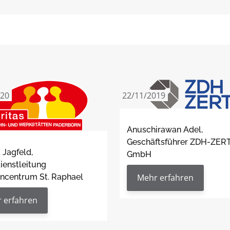
020
22/11/2019
Anuschirawan Adel,
Geschäftsführer ZDH-ZER
 Jagfeld,
GmbH
ienstleitung
Mehr erfahren
encentrum St. Raphael
 erfahren