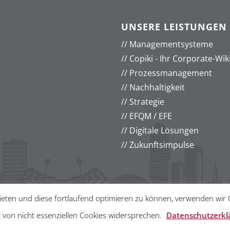
UNSERE LEISTUNGEN
//
Managementsysteme
//
Copiki - Ihr Corporate-Wik
//
Prozessmanagement
//
Nachhaltigkeit
//
Strategie
//
EFQM / EFE
//
Digitale Lösungen
//
Zukunftsimpulse
eten und diese fortlaufend optimieren zu können, verwenden wir Co
 von nicht essenziellen Cookies widersprechen.
Datenschutzerkl
maneutral gehostet
© 2018
//
mib Management