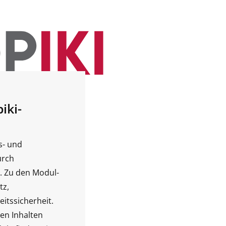
iki-
s- und
urch
. Zu den Modul-
tz,
itssicherheit.
en Inhalten