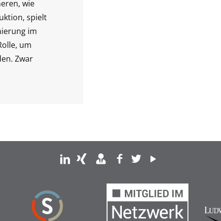
heren, wie
ktion, spielt
nierung im
Rolle, um
den. Zwar