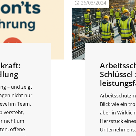
26/03/2024
kraft:
Arbeitss
dlung
Schlüssel 
leistungs
ng – und zeigt
ägen nicht nur
Arbeitsschutzm
evel im Team.
Blick wie ein t
 versteht,
aber in Wirklich
er nicht um
Herzstück eines
ten, offene
Unternehmens. 