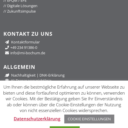
//
EFQM / EFE
//
Digitale Lösungen
//
Zukunftsimpulse
KONTAKT ZU UNS
Kontaktformular
+49 234 91386-0
info@mi-bochum.de
ALLGEMEIN
Nachhaltigkeit
|
DNK-Erklärung
KI-Transparenzrichtlinie
Datenschutzerklärung
Um Ihnen die bestmögliche Erfahrung auf unserer Webseite zu
Impressum
bieten und diese fortlaufend optimieren zu können, verwenden
wir Cookies. Mit der Bestätigung geben Sie Ihr Einverständnis
ab oder können über die Cookie-Einstellungen der Nutzung
von nicht essenziellen Cookies widersprechen.
Datenschutzerklärung
COOKIE EINSTELLUNGEN
Aus dem
en des Ruhrgebiets. |
klimaneutral gehostet
© 2018
//
mib Management Institut Bochum GmbH. All Rights