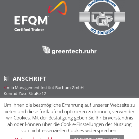
ANSCHRIFT
//
mib Management Institut Bochum GmbH
Konrad-Zuse-Straße 12
44801 Bochum
Um Ihnen die bestmögliche Erfahrung auf unserer Webseite zu
bieten und diese fortlaufend optimieren zu können, verwenden
BÜROZEITEN
wir Cookies. Mit der Bestätigung geben Sie Ihr Einverständnis
Montag - Donnerstag / 8:00 - 16:30 Uhr
ab oder können über die Cookie-Einstellungen der Nutzung
Freitag / 8:00 - 15:00 Uhr
von nicht essenziellen Cookies widersprechen.