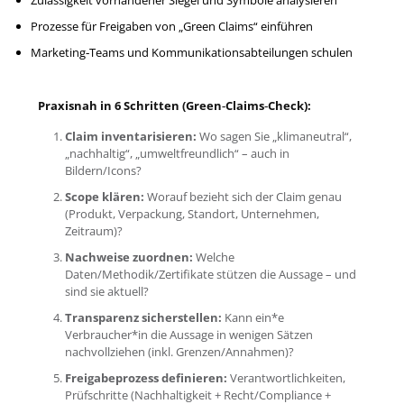
Zulässigkeit vorhandener Siegel und Symbole analysieren
Prozesse für Freigaben von „Green Claims“ einführen
Marketing‑Teams und Kommunikationsabteilungen schulen
Praxisnah in 6 Schritten (Green‑Claims‑Check):
Claim inventarisieren:
Wo sagen Sie „klimaneutral“,
„nachhaltig“, „umweltfreundlich“ – auch in
Bildern/Icons?
Scope klären:
Worauf bezieht sich der Claim genau
(Produkt, Verpackung, Standort, Unternehmen,
Zeitraum)?
Nachweise zuordnen:
Welche
Daten/Methodik/Zertifikate stützen die Aussage – und
sind sie aktuell?
Transparenz sicherstellen:
Kann ein*e
Verbraucher*in die Aussage in wenigen Sätzen
nachvollziehen (inkl. Grenzen/Annahmen)?
Freigabeprozess definieren:
Verantwortlichkeiten,
Prüfschritte (Nachhaltigkeit + Recht/Compliance +