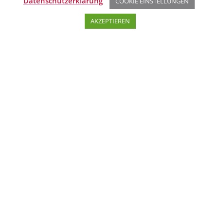
Datenschutzerklärung
COOKIE EINSTELLUNGEN
AKZEPTIEREN
UNSERE LEISTUNGEN
//
Managementsysteme
//
Copiki - Ihr Corporate-Wiki
//
Prozessmanagement
//
Nachhaltigkeit
//
Strategie
//
EFQM / EFE
//
Digitale Lösungen
//
Zukunftsimpulse
KONTAKT ZU UNS
Kontaktformular
+49 234 91386-0
info@mi-bochum.de
ALLGEMEIN
Nachhaltigkeit
|
DNK-Erklärung