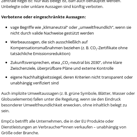
Zentrale Regel ist: Nur was belegt ist, darf auch behauptet werden.
Unbelegte oder unklare Aussagen sind künftig verboten.
Verbotene oder eingeschränkte Aussagen:
vage Begriffe wie „klimaneutral“ oder „umweltfreundlich“, wenn sie
nicht durch valide Nachweise gestützt werden
Werbeaussagen, die sich ausschließlich auf
Kompensationsmaßnahmen beziehen (z. B. CO₂‑Zertifikate ohne
tatsächliche Emissionsreduktion)
Zukunftsversprechen, etwa „CO₂‑neutral bis 2030“, ohne klare
Zwischenziele, überprüfbare Pläne und externe Kontrolle
eigene Nachhaltigkeitssiegel, deren Kriterien nicht transparent oder
unabhängig verifiziert sind
Auch implizite Umweltaussagen (z. B. grüne Symbole, Blätter, Wasser oder
Globuselemente) fallen unter die Regelung, wenn sie den Eindruck
besonderer Umweltfreundlichkeit erwecken, ohne inhaltlich belegt zu
sein.
EmpCo betrifft alle Unternehmen, die in der EU Produkte oder
Dienstleistungen an Verbraucher*innen verkaufen – unabhängig von
Größe oder Branche.